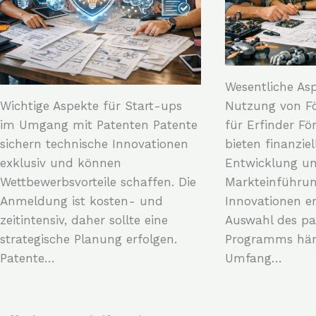
Wesentliche Asp
Wichtige Aspekte für Start-ups
Nutzung von F
im Umgang mit Patenten Patente
für Erfinder F
sichern technische Innovationen
bieten finanziell
exklusiv und können
Entwicklung u
Wettbewerbsvorteile schaffen. Die
Markteinführu
Anmeldung ist kosten- und
Innovationen e
zeitintensiv, daher sollte eine
Auswahl des p
strategische Planung erfolgen.
Programms häng
Patente…
Umfang…