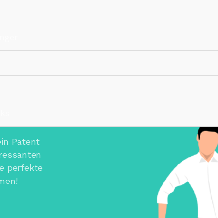
ungen
cks
in Patent
eressanten
ie perfekte
men!