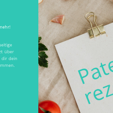
mehr!
eitige
zt über
dir dein
sammen.