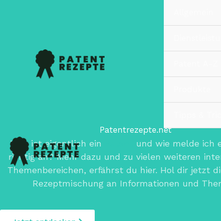
Zum
Allgemein
Inhalt
springen
Dienstleist
Patent A-Z
Produkte
Tipps & Tri
Patentrezepte.net
Was ist eigentlich ein
Patent
und wie melde ich e
richtig an? Mehr dazu und zu vielen weiteren int
Themenbereichen, erfährst du hier. Hol dir jetzt d
Rezeptmischung an Informationen und The