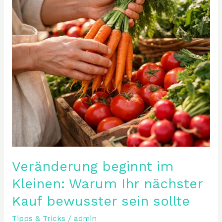
Warum
Ihr
nächster
Kauf
bewusster
sein
sollte
Veränderung beginnt im
Kleinen: Warum Ihr nächster
Kauf bewusster sein sollte
Tipps & Tricks
/
admin