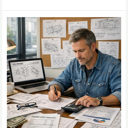
Patentkosten
realistisch
kalkulieren:
Diese
Ausgaben
entstehen