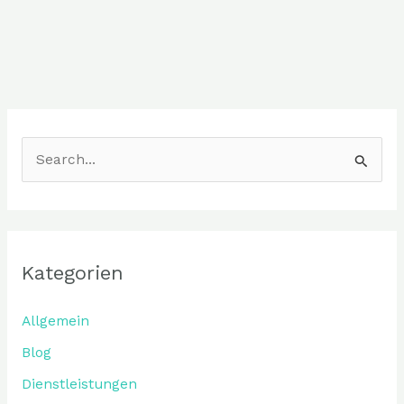
S
u
c
h
Kategorien
e
n
Allgemein
n
Blog
a
Dienstleistungen
c