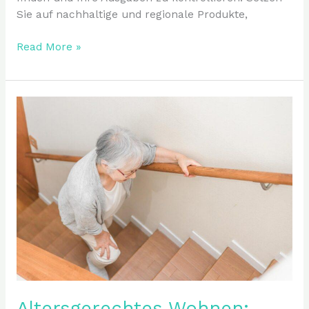
Sie auf nachhaltige und regionale Produkte,
Read More »
Altersgerechtes
Wohnen:
Tipps
für
ein
sicheres
und
komfortables
Zuhause
Altersgerechtes Wohnen: