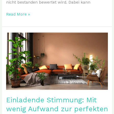
nicht bestanden bewertet wird. Dabei kann
Read More »
Einladende
Stimmung:
Mit
wenig
Aufwand
zur
perfekten
Atmosphäre
Einladende Stimmung: Mit
wenig Aufwand zur perfekten