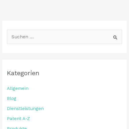
S
u
c
h
Kategorien
e
n
Allgemein
n
Blog
a
Dienstleistungen
c
Patent A-Z
h
:
Produkte