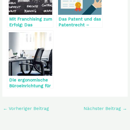
Mit Franchising zum
Das Patent und das
Erfolg: Das
Patentrecht –
Patentrezept für
Grundlagen
die
Selbstständigkeit
Die ergonomische
Büroeinrichtung für
mehr
Arbeitseffizienz –
was darf nicht
←
Vorheriger Beitrag
Nächster Beitrag
→
fehlen?