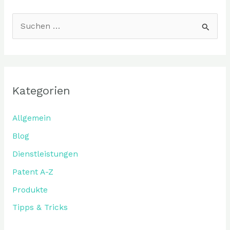
S
u
c
h
Kategorien
e
n
Allgemein
n
Blog
a
Dienstleistungen
c
Patent A-Z
h
:
Produkte
Tipps & Tricks