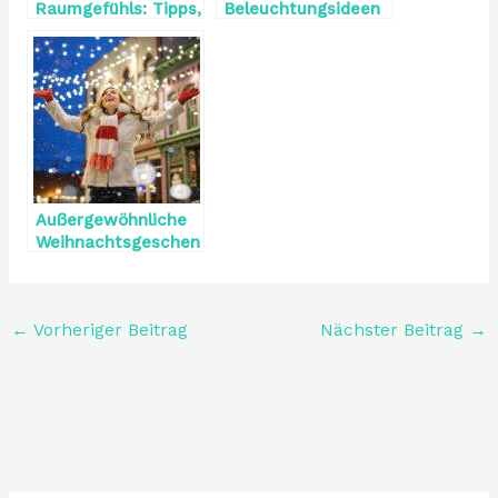
Raumgefühls: Tipps,
Beleuchtungsideen
um kleine Räume
für das
geräumiger
Wohnzimmer
erscheinen zu
lassen
Außergewöhnliche
Weihnachtsgeschen
ke – die Geschenke
sorgen für eine
Überraschung an
←
Vorheriger Beitrag
Nächster Beitrag
→
Heiligabend