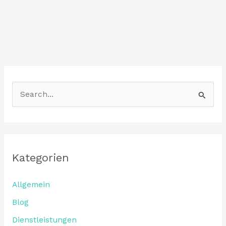
S
u
c
h
Kategorien
e
n
Allgemein
n
Blog
a
Dienstleistungen
c