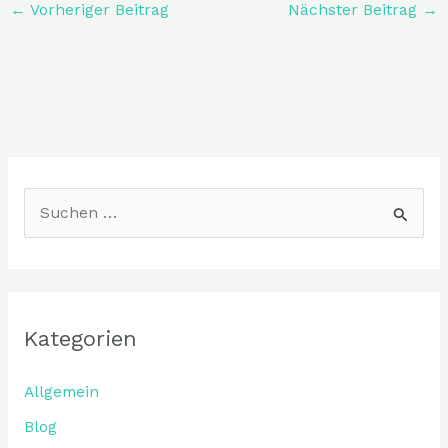
←
Vorheriger Beitrag
Nächster Beitrag
→
S
u
c
h
Kategorien
e
n
Allgemein
n
Blog
a