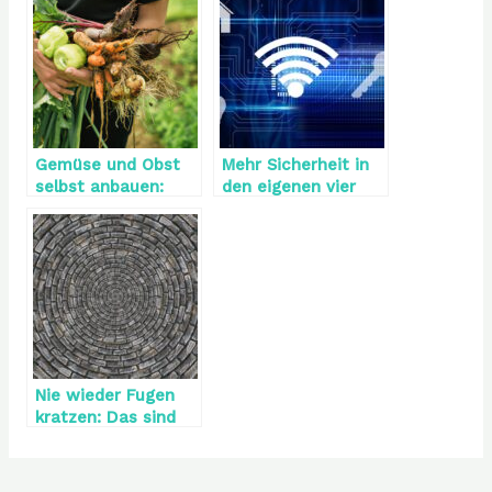
Gemüse und Obst
Mehr Sicherheit in
selbst anbauen:
den eigenen vier
Tipps und Tricks
Wänden
Nie wieder Fugen
kratzen: Das sind
die Alternativen