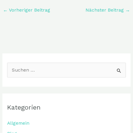
←
Vorheriger Beitrag
Nächster Beitrag
→
S
u
c
h
Kategorien
e
n
Allgemein
n