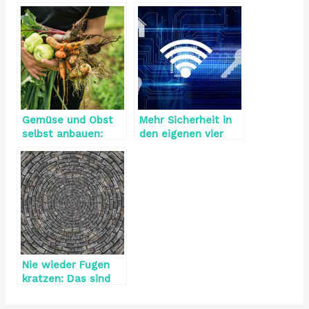
Gemüse und Obst
Mehr Sicherheit in
selbst anbauen:
den eigenen vier
Tipps und Tricks
Wänden
Nie wieder Fugen
kratzen: Das sind
die Alternativen