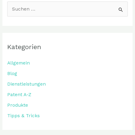
S
u
c
h
Kategorien
e
n
Allgemein
n
Blog
a
Dienstleistungen
c
Patent A-Z
h
:
Produkte
Tipps & Tricks