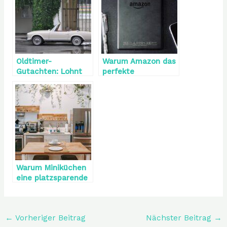
Oldtimer-
Warum Amazon das
Gutachten: Lohnt
perfekte
es sich?
Unternehmen für
Selbstständige ist
Warum Miniküchen
eine platzsparende
Lösung für kleine
Räume sind
←
Vorheriger Beitrag
Nächster Beitrag
→