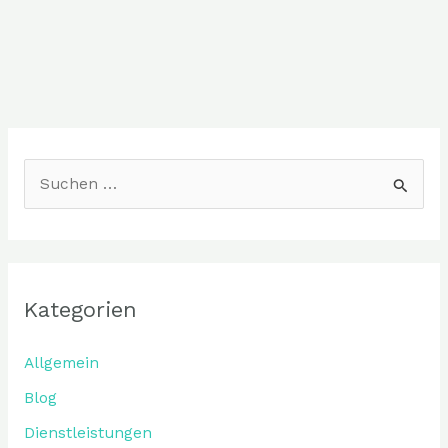
S
u
c
h
Kategorien
e
n
Allgemein
n
Blog
a
Dienstleistungen
c